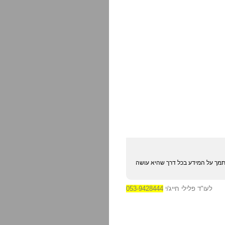
מסתמך על המידע בכל דרך שהיא עושה
לעו"ד פלילי חייג/י
053-9428444