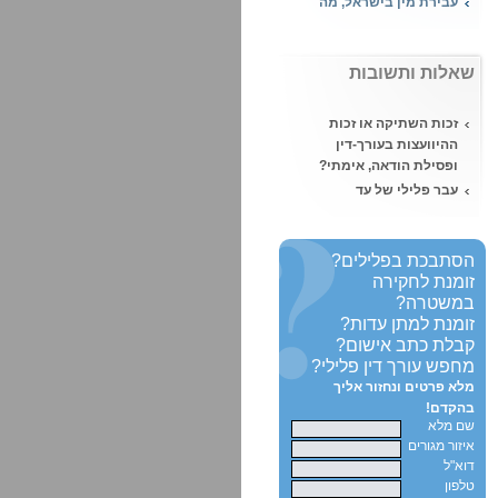
העונש במקרה של
עבירות מין?
מהי עבירת אונס ומה
שאלות ותשובות
העונש הצפוי?
מעשה סדום – מה העונש
זכות השתיקה או זכות
הצפוי על ביצוע מעשה
ההיוועצות בעורך-דין
סדום?
ופסילת הודאה, אימתי?
השעיית עורך דין
עבר פלילי של עד
מהלשכה, מאת נוגה ויזל,
במשפט - האם תפסל
עו"ד
העדות?
הטרדה מינית, איך יוצאים
תיווך בסם מסוכן מול
הסתבכת בפלילים?
מזה?
סחר בסמים - בית
זומנת לחקירה
המשפט קבע:
במשטרה?
סוכן מדיח - הדחה על ידי
זומנת למתן עדות?
סוכן משטרתי והגנה מן
קבלת כתב אישום?
הצדק
מחפש עורך דין פלילי?
האם ניתן לקחת קצינת
מלא פרטים ונחזור אליך
מבחן פרטית?
בהקדם!
שם מלא
רישום פלילי ועבודה -
איזור מגורים
היכן לא ניתן להעסיק
דוא"ל
אדם עם רישום פלילי?
טלפון