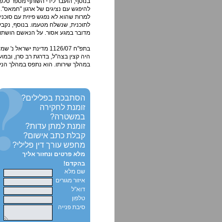
בנוסף, הועבר לידי השותף מספר טלפו
להיפגש עם נציגים של ארגון "חמאס". 
למרות שהוא לא נפגש פיזית עם סוכני 
לתוכנית, שנשלח מטעמו. בנוסף, נקבע
מדובר במגע אסור. על הנאשם הושתו 
בתפ"ח 1126/07 מדינת 
היה קצין בצה"ל, בדרגת רב סרן, ובמו
במהלך שירותו. הוא נתפס במהלך הניס
הסתבכת בפלילים?
זומנת לחקירה
במשטרה?
זומנת למתן עדות?
קבלת כתב אישום?
מחפש עורך דין פלילי?
מלא פרטים ונחזור אליך
בהקדם!
שם מלא
איזור מגורים
דוא"ל
טלפון
סיבת פנייה