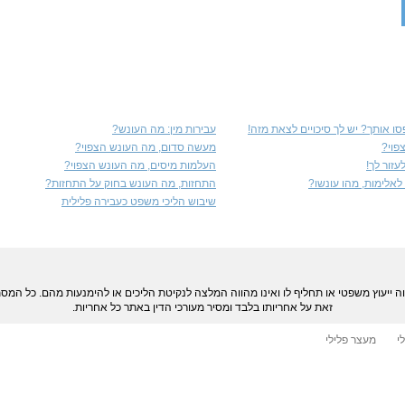
ו אותך? יש לך סיכויים לצאת מזה!
עבירות מין: מה העונש?
פוי?
מעשה סדום, מה העונש הצפוי?
זור לך!
העלמות מיסים, מה העונש הצפוי?
אלימות, מהו עונשו?
התחזות, מה העונש בחוק על התחזות?
שיבוש הליכי משפט כעבירה פלילית
ווה ייעוץ משפטי או תחליף לו ואינו מהווה המלצה לנקיטת הליכים או להימנעות מהם. כל ה
זאת על אחריותו בלבד ומסיר מעורכי הדין באתר כל אחריות.
י
מעצר פלילי