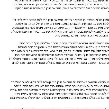
ורשעה בגין עבירה זו. פחימה יצרה קשר עם זכרייה זביידי, מפקד גדודי חללי אל
 במסגרת הקשר בין השניים, היא סייעה לזביידי בתרגום מסמך צבאי סודי מעברית
רשעה בעבירות של מסירת ידיעה לאויב, מגע עם סוכן חוץ והפרת הוראה חקוקה
.
רת בסעיף 114 לחוק העונשין. על פי הסעיף, מי שמקיים ביודעין מגע עם סוכן חוץ, ללא הסבר סביר לכך, דינו
ור מגע עם סוכן חוץ, או שביקר במקום מגוריו או עבודתו של הסוכן, או ששהה
יים מגע עם סוכן חוץ ועונשו זהה. עם זאת, אם הנאשם מוכיח בפני בית המשפט כי
 כדי להביא לפגיעה בביטחון המדינה, הוא לא יורשע בגין עבירה זו. העבירה כוללת
קבע כי אין הכרח שיהיה מדובר במפגש פיזי.
ת מכשירי טלפון ואמצעי תקשורת אחרים. הרכיב של "סוכן חוץ" מוגדר בחוק.
לחשוד בו כי עסק או נשלח לעסוק מטעם מדינת חוץ או ארגון מחבלים ולמענם
לול לסכן את ביטחון המדינה. בנוסף, גם מי שיש יסוד סביר לחשוד בו כי הוא חבר
ו הינו בגדר "סוכן חוץ". כמו כן, העבירה דורשת מודעות לקיום המגע עם סוכן החוץ
גש פוליטי מדיני, אקדמאי או תרבותי, עשוי להיחשב כהסבר סביר. בנוסף, ניתן לבחון
ש ומספר הפעמים בהם הוא התרחש על מנת להחליט האם ישנו הסבר סביר לקיום
 נ' עמאשה, הורשע הנאשם בעבירות של מגע עם סוכן חוץ, קשירת קשר לסיוע לאויב במלחמה
ישום, הנאשם ריצה עונש מאסר בכלא שאטה וחלק את תאו עם אדם נוסף. בשלב
צה"ל והעברתו לידי ארגון חיזבאללה. לצורך מימוש התוכנית, הנאשם רתם את שותפו
ח לשותף מכתב אשר החיל פרטים אודות אופן התקשרות עם גורמים עוינים, פרטי
י הגורמים הללו, המקומות בהם המפגשים ייערכו ומילות הקוד שעליו להשתמש בזמן