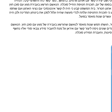
ן לשם יצירת קשר עם אותם גורמים. בהמשך, נוצר קשר כזה והשותף קיבל הנחיה
בסופו של יום, תוכנית חטיפת החייל סוכלה. הנאשם הורשע בעבירת מגע עם סוכן חוץ
ארגון הטרור. בית המשפט קבע כי היה לו קשר אינטנסיבי עם נציגי הארגון ועם שותפו
 כי תוכנית החטיפה עלתה לכדי מעשה שהיה עלול לסכן את ביטחון המדינה ולכן היה
עשרים שנות מאסר בפועל.
ישראל נ' שמיר, הושתו חמש שנות מאסר לנאשם שהורשע בעבירה של מגע עם סוכן חוץ. הנאשם
עדים שונים ניסה ליצור קשר עם איראן על מנת להעביר מידע צבאי סודי אליו נחשף
יונות, והעברת המידע סוכלה.