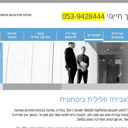
 חייג/י
053-9428444
אנחנו זמינים גם עכשיו!
עבירות
גזרי דין
קבצי
אודות
מאמרים
ועונשים
לדוגמא
חקיקה-פלילי
האתר
עבירה פלילית ביטחונית
לחוק העונשין מחולקות למספר סוגים: ריגול, בגידה, פגיעה בכוחות מזוינים ופגיעה
ועה עבירת מגע עם סוכן חוץ. הכוונה היא לקיום קשר עם סוכן זר, כאשר אין הכרח כי
ר, או שביטחון המדינה נפגע בפועל.