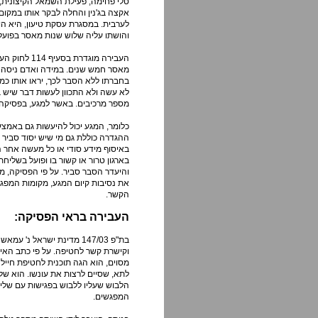
טלי פחימה, פעילת השמאל הקיצונית, ה
אקצה בג'נין והחלה לבקר אותו במקום.
לערבית. במסגרת עסקת טיעון, היא הו
והושתו עליה שלוש שנות מאסר בפועל
העבירה מוגד
מאסר חמש שנים. במידה ואדם ניסה ליצ
בחברתו ללא הסבר לכך, יראו אותו כמק
לא עשה ולא התכוון לעשות דבר שיש בו
מספר מרכיבים. באשר למגע, בפסיקה נ
כלומר, המגע יכול להיעשות גם באמצעו
ההגדרה כוללת גם מי שיש יסוד סביר 
באיסוף מידע סודי או כל מעשה אחר הע
בארגון טרור או קשור בו ופועל בשליחת
והיעדר הסבר סביר. על פי הפסיקה, מפ
את נסיבות קיום המגע, מקומות המפג
הקשר.
העבירה בראי הפסיקה:
בת"פ 147/03 מדינת ישראל
וקישרת קשר לחטיפה. על פי כתב הא
מסוים, הוא הגה תוכנית לחטיפת חייל 
לתא, שסיים לרצות את עונשו. הוא של
הלבוש שעליו ללבוש בפגישות עם שליח
המפגשים.