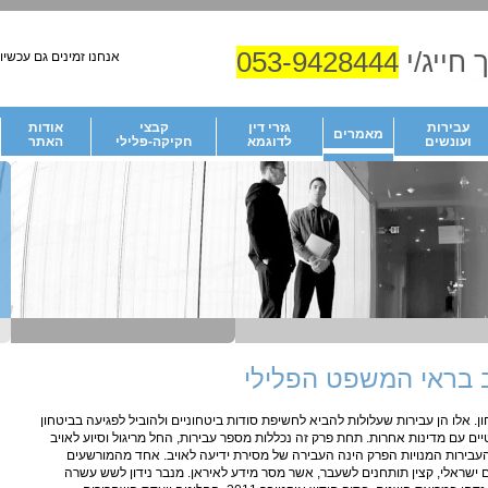
 חייג/י
053-9428444
אנחנו זמינים גם עכשיו!
עבירות
גזרי דין
קבצי
אודות
מאמרים
ועונשים
לדוגמא
חקיקה-פלילי
האתר
ב בראי המשפט הפלילי
ן. אלו הן עבירות שעלולות להביא לחשיפת סודות ביטחוניים ולהוביל לפגיעה בביטחון
ים עם מדינות אחרות. תחת פרק זה נכללות מספר עבירות, החל מריגול וסיוע לאויב
ירות המנויות הפרק הינה העבירה של מסירת ידיעה לאויב. אחד מהמורשעים
ם ישראלי, קצין תותחנים לשעבר, אשר מסר מידע לאיראן. מנבר נידון לשש עשרה