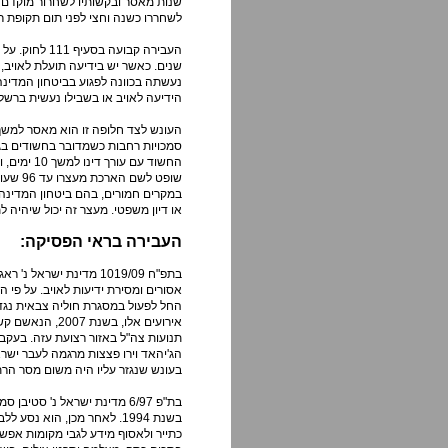
לשחררו כשנה וחצי לפני תום תקופת רי
העבירה קבועה
שנים. כאשר יש בידיעה תועלת לאויב,
נעשתה בכוונה לפגוע בביטחון המדינ
הידיעה לאויב או בשבילו נעשית ברשלנ
העונש לצד חלופה זו הוא מאסר למשך
סמכויות רחבות כשמדובר בחשודים בגין
החשוד עם 
שופט ל
במקרים חמורים, בהם ביטחון המדינה 
או דיון משפטי. מעצר זה יכול שיהיה 
העבירה בראי הפסיקה:
בתפ"ח 1019/09 מדינת יש
החל לפעול במסגרת חוליה צבאית נגד 
אירועים אלו, 
תנועות צה"ל באזור רצועת עזה. בעקב
הג'יהאד וירו פצצות מרגמה לעבר ישרא
בעונש שנגזר עליו היה משום מסר הרת
בת"פ 6/97 מדינת ישראל נ' 
בשנת 1994. לאחר מכן, הוא 
כתייר ולאסוף מידע לגבי מקומות אפש