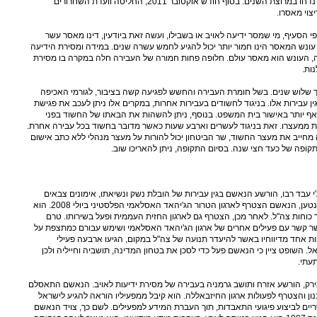
שנות מאסר ובקשותיו לשחרור מוקדם נדחו במרוצת השנים. בסוף חודש אוקטובר 2011, החליטה וועדת השחרורים
צוי מאסרו.
 בסעיף 111 לחוק. על פי הסעיף, מי שמסר ידיעה לאויב או בשבילו, ועשה זאת ביודעין, דינו מאסר עשר
 עונש המאסר הינו חמור יותר יכול להגיע לחמש עשרה שנים. במידה ומסירת הידיעה
ה, העונש הוא מאסר עולם. חלופה פחות חמורה של העבירה חלה במקרה בו מסירת
ות.
 שלוש שנים. בשל חומרת העבירה והחשש לפגיעה קשה בציבור, לגורמי האכיפה
 עבירות אלו. בניגוד לחשודים בעבירות אחרות, במקרים אלו ניתן לעכב את פגישת
עורך דינו למשך 10 ימים, ואף יותר באישור בית המשפט. בנוסף, ניתן להשהות את הבאתו של החשוד בפני
שם הארכת מעצרו עד 96 שעות ממעצרו. זאת בניגוד לעשרים וארבע שעות כאשר מדובר בחשוד בכל עבירה אחרת.
מחייב את מעצר החשוד, שר הביטחון יכול להורות על מעצר מנהלי ללא כתב אישום
לתקופה של כעד חצי שנה. בסיום התקופה, ניתן להאריכו שוב.
ראל נ' ראג'י עבד רבו, הורשע הנאשם בגין עבירות של הובלת נשק ונשיאתו, אימונים צבאים
אסורים ומסירת ידיעות לאויב. על פי הנטען, הנאשם הצטרף לארגון הטרור הג'יהאד האסלאמי הפלסטיני ביולי 2008. הוא
כוחות צה"ל. לאחר מכן, הצטרף גם לארגון החזית העממית ופעל בשירותו. טרם
בשנת 2007, הנאשם קשר קשר עם פעילים אחרים של ארגון הג'יהאד האסלאמי ושימש עבורם כמתצפת על
ות אחד מדיווחיו באשר להיעדר תנועה של צה"ל במקום, הגיעו ארבעה פעילי
ל. השופט ציין כי הנאשם פעל כדי לסכן את בטחון המדינה, תושביה וחייליה ולכן
עתי.
סטיבן סמירק, הורשע אזרח ותושב גרמניה בעבירה של מסירת ידיעות לאויב. הנאשם התאסלם
נסע ללבנון והצטרף לפעולות ארגון החיזבאללה. הוא קיבל ממפעיליו הוראה להגיע לישראל
ריים לביצוע פיגועי התאבדות, תוך העברת המידע למפעילים. לשם כך, צויד הנאשם