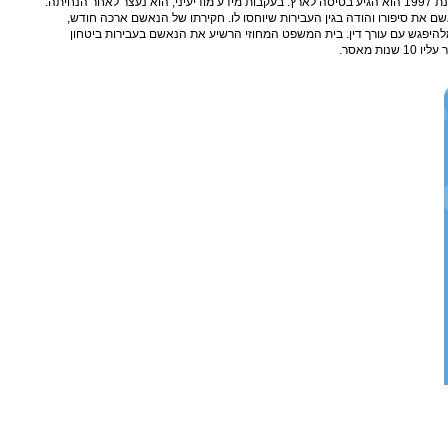
בסכום כסף, מצלמה וסרטי צילום. בשנת 1997 הוא הגיע בטיסה לארץ. בעקבות מידע מודיעיני, הוא נעצר לאחר הנחיתה.
את סיפורו והודה בגין העבירות שיוחסו לו. חקירתו של הנאשם ארכה חודש,
להיפגש עם עורך דין. בית המשפט המחוזי הרשיע את הנאשם בעבירות ביטחון
ות מאסר.