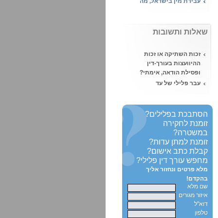
העונש במקרה של
עבירות מין?
מהי עבירת אונס ומה
שאלות ותשובות
העונש הצפוי?
מעשה סדום – מה העונש
זכות השתיקה או זכות
הצפוי על ביצוע מעשה
ההיוועצות בעורך-דין
סדום?
ופסילת הודאה, אימתי?
השעיית עורך דין
עבר פלילי של עד
מהלשכה, מאת נוגה ויזל,
במשפט - האם תפסל
עו"ד
העדות?
הטרדה מינית, איך יוצאים
תיווך בסם מסוכן מול
הסתבכת בפלילים?
מזה?
סחר בסמים - בית
זומנת לחקירה
המשפט קבע:
במשטרה?
סוכן מדיח - הדחה על ידי
זומנת למתן עדות?
סוכן משטרתי והגנה מן
קבלת כתב אישום?
הצדק
מחפש עורך דין פלילי?
האם ניתן לקחת קצינת
מלא פרטים ונחזור אליך
מבחן פרטית?
בהקדם!
שם מלא
רישום פלילי ועבודה -
איזור מגורים
היכן לא ניתן להעסיק
דוא"ל
אדם עם רישום פלילי?
טלפון