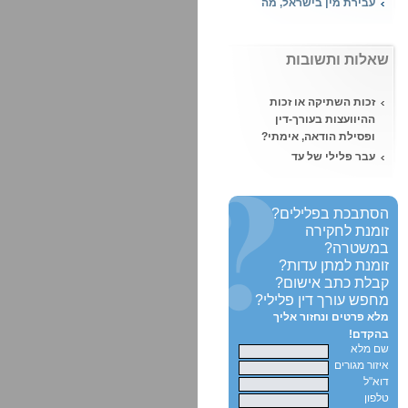
העונש במקרה של
עבירות מין?
מהי עבירת אונס ומה
שאלות ותשובות
העונש הצפוי?
מעשה סדום – מה העונש
זכות השתיקה או זכות
הצפוי על ביצוע מעשה
ההיוועצות בעורך-דין
סדום?
ופסילת הודאה, אימתי?
השעיית עורך דין
עבר פלילי של עד
מהלשכה, מאת נוגה ויזל,
במשפט - האם תפסל
עו"ד
העדות?
הטרדה מינית, איך יוצאים
תיווך בסם מסוכן מול
הסתבכת בפלילים?
מזה?
סחר בסמים - בית
זומנת לחקירה
המשפט קבע:
במשטרה?
סוכן מדיח - הדחה על ידי
זומנת למתן עדות?
סוכן משטרתי והגנה מן
קבלת כתב אישום?
הצדק
מחפש עורך דין פלילי?
האם ניתן לקחת קצינת
מלא פרטים ונחזור אליך
מבחן פרטית?
בהקדם!
שם מלא
רישום פלילי ועבודה -
איזור מגורים
היכן לא ניתן להעסיק
דוא"ל
אדם עם רישום פלילי?
טלפון