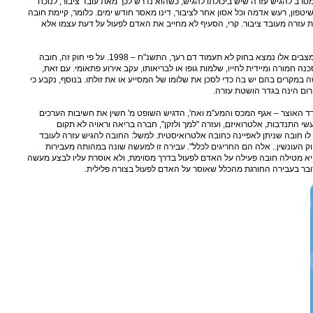
ישראלי, המסרב להגיש עזרה שיש ביכולתו להגיש, כשהוא נדרש לכך מאת עובד ציבור, לנוכח
שיטפון, רעש אדמה וכל אסון אחר לציבור, דינו מאסר חודש ימים. כלומר, קיימת חובה
 עזרה מעובד ציבור. קרי, הסעיף לא מחייב את האדם לפעול על דעת עצמו אלא
ביטוי דומה לעיקרון של הגשת עזרה במצבים אלו נמצא בחוק לא תעמוד דם רעך, התשנ"ח – 1998. על פי חוק זה, חובה
חמורה ומיידית לחייו, שלמות גופו או לבריאותו, עקב אירוע פתאומי. עם זאת,
במקרים בהם יש בה כדי לסכן את שלומו של המסייע או את זולתו. בנוסף, נקבע כי
רום הינה בגדר הושטת עזרה.
מ נגד משרד האוצר – אגף המכס והמע"מ ואח', הדגיש השופט מ' חשין את חשיבות הערכים
י התנדבות, אלטרואיזם, ועזרה "למך ולזקן", חברה בריאה וראויה לא תקום
ו חובה שניתן לאפיינה כחובה אלטרואיסטית. למשל: החובה להגיש עזרה לעובד
 בנסיבות מסוימות סעיף 491 לחוק העונשין.. אלה הם החריגים לכלל". עבירה זו למעשה שונה במהותה מעבירות
יא מטילה חובה פעילה על האדם לפעול בדרך מסוימת, ולא אוסרת עליו לבצע מעשה
דובר בעבירה החורגת מהכלל שאוסר על האדם לפעול בצורה פלילית.