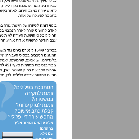
על פי סעיף 491 במשפט ה
עבירה בעיצומה או סכנה כגון דליקה, 
להגיש עזרה במצב חירום, לאחר בקשת
בתגובה לפעולה של אחר.
לאדם להושיט עזרה לאחר הנמצא בסכנה 
החוק קובע כי הושטת העזרה לא תעשה 
עצם הודעה לרשויות אודות אירוע החי
בבג"צ 164/97 קונטרם בע"
המוגנים הניצבים בבסיס העבירה: "מעש
בלעדיהם. יש, אמנם, שהמשפט יאמץ ל
ציבור
אחרות הקבועות בחוק העונשין שכן, ה
מסוים המהווה עבירה פלילית. לכן, מ
הסתבכת בפלילים?
זומנת לחקירה
במשטרה?
זומנת למתן עדות?
קבלת כתב אישום?
מחפש עורך דין פלילי?
מלא פרטים ונחזור אליך
בהקדם!
שם מלא