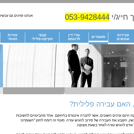
 חייג/י
053-9428444
אנחנו זמינים גם עכשיו!
עבירות
גזרי דין
קבצי
אודות
מאמרים
ועונשים
לדוגמא
חקיקה-פלילי
האתר
 האם עבירה פלילית?
קה הינם ערכים חשובים, אשר לחברה אינטרס בחיזוקם. אחד מהביטויים לחשיבות
 בסעיף 491 לחוק העונשין, הקובע את העבירה של סירוב להגיש עזרה. סעיף זה דומה לחוק "השומרוני
ל אדם להגיש עזרה לאחר בשעת מצוקה.