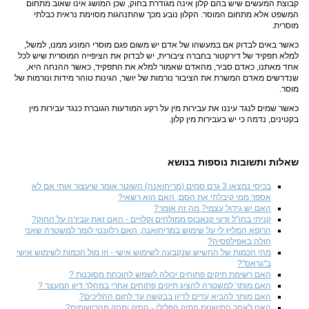
קבוצת המעשים שיש בהם קלון אינה מגודרת בחוק, שכן המושג אינו שאוב מתחום
המשפט אלא מתחום המוסר. הקלון נובע מכך שהתנהגות מסוימת נראית כבלתי
מוסרית.
כאשר באים לבדוק אם במעשהו של אדם יש משום פגם מוסרי המונע ממנו, למשל,
למלא תפקיד של דירקטור בחברה ציבורית, יש לבדוק את הציפייה המוסרית שיש לכל
אחד מאתנו, כאדם סביר, מהאדם שאמור למלא את התפקיד, כאשר ההנחה היא,
שנדרשים מאדם המשרת את הציבור נורמות של יושר, הגינות טוהר מידות ונורמות של
מוסר.
כאשר שמים לנגד עיננו את עבירות מין על רקע המודעות הגוברת כנגד עבירות מין
בקטינים, נדמה כי יש בעבירות מין קלון.
שאלות ותשובות נוספות בנושא
בכיסי נמצאו 3 גרם סמים (מריחואנה) השוטר אומר שיעצור אותי אם לא
אספר ממי קיבלתי את הסם, האם הוא רשאי?
האם יש גידול עצמי? מה זה אומר?
קניתי בחו"ל זרעי קנאבוס ממולחים וקלויים - האם זאת עבירה על החוק?
הרופא המליץ לי על שימוש במריחואנה, האם רלוונטי לומר למשטרה שאני
חולה באפילפסיה?
מהי הכמות של החשיש שנקבעה לשימוש אישי - וזו מול הכמות לשימוש אישי
ב"גראס"?
האם רשימת תיקים פתוחים יכולה לשמש להוכחת מסוכנות ?
האם מותר למשטרה להציג תיקים פתוחים אחרי במהלך דיון המעצר ?
האם מותר להביא עדים לדיון בבקשה עד לתום ההליכים?
האם לאחר התישנות התיק הפלילי - התיק ימחק מהרישומים?