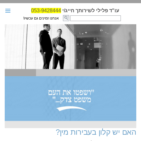
עו"ד פלילי לשירותך חייג/י
053-9428444
אנחנו זמינים גם עכשיו!
עו"ד פלילי
בחירת עו"ד פלילי
עבירות ועונשים
מאמרים
גזרי דין לדוגמא
קבצי חקיקה-פלילי
אודות האתר
הגנות במשפט הפלילי
צור קשר
האם יש קלון בעבירות מין?