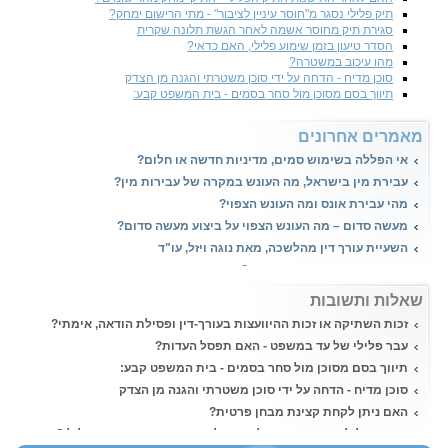
תיק פלילי נסגר מ"חוסר עיניין לציבור" - מתי הרישום ימחק?
סגירת תיק מחוסר אשמה לאחר הגשת תלונה שקרית
הסדר טיעון בזמן שימוע פלילי, האם כדאי?
מהו עיכוב במשטרה?
סוכן מדיח - הדחה על ידי סוכן משטרתי והגנה מן הצדק
תיווך בסם מסוכן מול סחר בסמים - בית המשפט קבע:
מאמרים אחרונים
אי הפללה בשימוש סמים, מדיניות חדשה או חלום?
עבירת מין בישראל, מה העונש במקרה של עבירות מין?
מהי עבירת אונס ומה העונש הצפוי?
מעשה סדום – מה העונש הצפוי על ביצוע מעשה סדום?
השעיית עורך דין מהלשכה, מאת נוגה ויזל, עו"ד
הטרדה מינית, איך יוצאים מזה?
שאלות ותשובות
זכות השתיקה או זכות ההיוועצות בעורך-דין ופסילת הודאה, אימתי?
עבר פלילי של עד במשפט - האם תפסל העדות?
תיווך בסם מסוכן מול סחר בסמים - בית המשפט קבע:
סוכן מדיח - הדחה על ידי סוכן משטרתי והגנה מן הצדק
האם ניתן לקחת קצינת מבחן פרטית?
רישום פלילי ועבודה - היכן לא ניתן להעסיק אדם עם רישום פלילי?