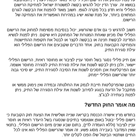
בנושא זה. עורך הדין יכול להגיש בקשה למשטרת ישראל למחיקת הרישום
הפלילי והיא תדון בכל מקרה לגופו. חשוב מאוד להפנות את הבקשה לגורם
המתאים ביותר, על מנת שהוא ישיג במהירות האפשרית את המחיקה של
הרישום.
חשוב להדגיש כי גם אדם שהורשע, יכול בנסיבות מסוימות למחוק את הרישום
הפלילי שלו מכיוון שאחת המטרות של המחוקק היא שיקום. ניתן לפנות לנשיא
המדינה לבקשת חנינה או בבקשה לקצר או לבטל את תקופות ההתיישנות
והמחיקה הקבועות בחוק. אחד הדברים שקובעים את הרישום הפלילי הוא
עילת סגירת התיק.
אם תיק פלילי נסגר בשל חוסר עניין לציבור או מחוסר ראיות, הרישום הפלילי
יישאר, ולכן ניתן לבקש לשנות את עילת סגירת התיק לסגירה מחוסר אשמה.
אם הפרקליטות אכן תסכים לשנות את הסיבה לסגירת התיק, יש סיכוי גבוה
יותר שהרישום הפלילי יימחק.
כמובן שהפרקליטות חייבת לנמק את החלטתה ובמידה ואין נימוק ממשי או
מתקבל על הדעת בנוגע לסירוב לשנות את עילת הסגירה של התיק, ניתן
לפנות בעתירה לבג"צ.
מה אומר החוק החדש?
בחודש מרץ אישרה הכנסת בקריאה שנייה ושלישית את הצעת חוק הקובעת כי
רישום פלילי יבוטל באופן אוטומטי בתיקים שנסגרו בשל היעדר ראיות או חוסר
עניין לציבור (וללא העמדה לדין), בתום שבע שנים מיום הרישום הפלילי, בתנאי
שאין המדובר בעבירה מסוג פשע. זה אומר שהרישום הפלילי הוא אינו לכל
החיים ושתנאי הביטול שלו הפכו לקלים יותר.