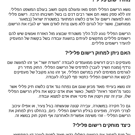
נושא הרישום הפלילי תפס מאז ומעולם מקום חשוב בעולם המשפט הפלילי.
זהו ללא ספק נושא חם אשר רבים דנים בו בשל חשיבותו הרבה. רישום פלילי
הוא למעשה רישום על אדם כלשהו המתועד במשטרת ישראל (במאגר
ממוחשב), ואשר יכול לגרום ללא מעט צרות לאדם אשר יש לגביו את הרישום.
הרישום הפלילי נוגע לכל הליך משטרתי שבוצע מול האזרח ואנשים שיש להם
רישומים פליליים מתקשים לעיתים בהשגת עבודה בשל בקשות של המעסיק
להעדר רישומים פליליים.
האם ניתן למחוק רישום פלילי?
מעסיקים רבים דורשים ממועמדים לעבודה "תעודת יושר" אך זהו למעשה שם
נרדף (ומונח השייך לעבר) לתדפיס של הרישום הפלילי. החוק מתיר רק
לגורמים מסוימים לעיין במרשם הפלילי, אך זהו נוהג מקובל של מעסיקים
לבקש את הרישום הפלילי כתנאי סף לקבלה לעבודה.
זהו נושא בעייתי מאוד מכיוון שגם אם נפתח נגד אדם כלשהו תיק פלילי אשר
נסגר מ"חוסר ראיות" למשל, כאשר אותו אדם יבקש את גיליון הרישום הפלילי
שלו, עניין זה יצוין ויקטין את סיכויי אותו אדם למצוא עבודה.
גם כל חקירה במשטרה, עבירה קטנה שנעשתה בגיל צעיר, או אפילו עיכוב
לצרכי חקירה, מופיעים בגיליון הרישום הפלילי. כיום, בהחלט ניתן למחוק את
הרישום הפלילי - זוהי משימה אפשרית ולאחרונה אף חוקק חוק בנושא זה.
כיצד מוחקים רישום פלילי?
על מנת למחוק את הרישום הפלילי כדאי מאוד לפנות לעורך דין המתמצא