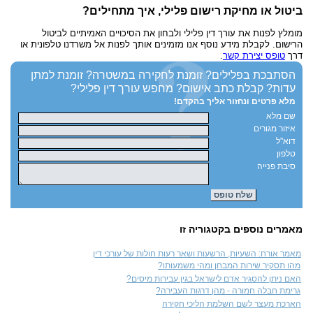
ביטול או מחיקת רישום פלילי, איך מתחילים?
מומלץ לפנות את עורך דין פלילי ולבחון את הסיכויים האמיתיים לביטול
הרישום. לקבלת מידע נוסף אנו מזמינים אותך לפנות אל משרדנו טלפונית או
דרך
טופס יצירת קשר
.
הסתבכת בפלילים?
זומנת לחקירה במשטרה?
זומנת למתן
עדות?
קבלת כתב אישום?
מחפש עורך דין פלילי?
מלא פרטים ונחזור אליך בהקדם!
שם מלא
איזור מגורים
דוא"ל
טלפון
סיבת פנייה
מאמרים נוספים בקטגוריה זו
מאמר אורח: השעיות, הרשעות ושאר רעות חולות של עורכי דין
מהו תסקיר שירות המבחן ומהי משמעותו?
האם ניתן להסגיר אדם לישראל בגין עבירות מיסים?
גרימת חבלה חמורה - מהן דרגות העבירה?
הארכת מעצר לשם השלמת הליכי חקירה