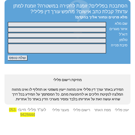
הסתבכת בפלילים?
זומנת לחקירה במשטרה?
זומנת למתן
עדות?
קבלת כתב אישום?
מחפש עורך דין פלילי?
מלא פרטים ונחזור אליך בהקדם!
שם מלא
איזור מגורים
דוא"ל
טלפון
סיבת פנייה
מחיקת רישום פלילי
המידע באתר עורך דין פלילי אינו מהווה ייעוץ משפטי או תחליף לו ואינו מהווה
המלצה לנקיטת הליכים או להימנעות מהם. כל המסתמך על המידע בכל דרך
שהיא עושה זאת על אחריותו בלבד ומסיר מעורכי הדין באתר כל אחריות.
לעו"ד פלילי חייג/י
053-
יעוץ פלילי
מפת האתר
רישום פלילי
מעצר פלילי
9428444