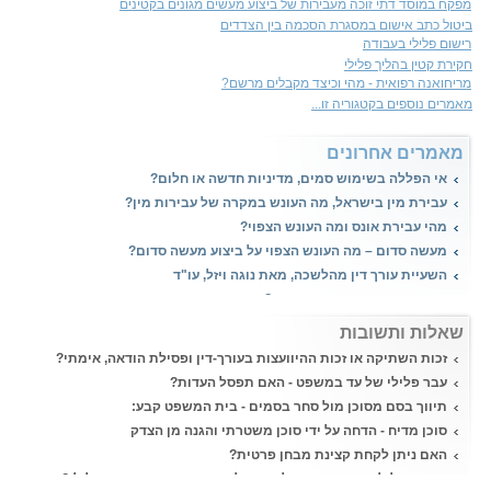
מפקח במוסד דתי זוכה מעבירות של ביצוע מעשים מגונים בקטינים
ביטול כתב אישום במסגרת הסכמה בין הצדדים
רישום פלילי בעבודה
חקירת קטין בהליך פלילי
מריחואנה רפואית - מהי וכיצד מקבלים מרשם?
מאמרים נוספים בקטגוריה זו...
מאמרים אחרונים
אי הפללה בשימוש סמים, מדיניות חדשה או חלום?
עבירת מין בישראל, מה העונש במקרה של עבירות מין?
מהי עבירת אונס ומה העונש הצפוי?
מעשה סדום – מה העונש הצפוי על ביצוע מעשה סדום?
השעיית עורך דין מהלשכה, מאת נוגה ויזל, עו"ד
הטרדה מינית, איך יוצאים מזה?
שאלות ותשובות
זכות השתיקה או זכות ההיוועצות בעורך-דין ופסילת הודאה, אימתי?
עבר פלילי של עד במשפט - האם תפסל העדות?
תיווך בסם מסוכן מול סחר בסמים - בית המשפט קבע:
סוכן מדיח - הדחה על ידי סוכן משטרתי והגנה מן הצדק
האם ניתן לקחת קצינת מבחן פרטית?
רישום פלילי ועבודה - היכן לא ניתן להעסיק אדם עם רישום פלילי?