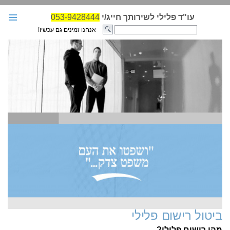
עו"ד פלילי לשירותך חייג/י
053-9428444
אנחנו זמינים גם עכשיו!
עו"ד פלילי
בחירת עו"ד פלילי
עבירות ועונשים
מאמרים
גזרי דין לדוגמא
קבצי חקיקה-פלילי
אודות האתר
הגנות במשפט הפלילי
צור קשר
ביטול רישום פלילי
מהו רישום פלילי?