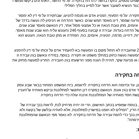
שמים נוספים, נחקרו בחשד להדחה בחקירה. על פי החשד, האחרונים ביקשו ממשרד
נגד הנשיא לשעבר אשר יוכל לסייע בהליך הפלילי.
חה בחקירה. על פי הסעיף, המניע אדם או מנסה להניעו, שבחקירה על פי דין לא ימסור
הודעה שמסר, דינו מאסר חמש שנים. כאשר ההדחה או הניסיון לה נעשה בדרך של
איומים, מתן טובת הנאה או כל אמצעי פסול אחר, דין הנאשם מאסר שבע שנים.
בנוסף להדחה בחקירה, ישנה עבירה של הדחה בעדות. עבירה זו קבועה בסעיף 246 והעונש עליה הוא שבע שנות מאסר.
, דהיינו, מרמה, הטעיה, איומים, כוח, הפחדה או מתן טובת הנאה, העונש הוא
עם זאת, חוק העונשין קובע בסעיף 247 שהעבירה לא תחול מקום בו המעשה בא להעמיד אדם על זכותו על פי דין להימנע
מעשה נעשה כחוק במהלך משפט או חקירה. בנוסף, במידה ונאשם בגין עבירה זו
ת או מניעת שקר, תהיה לו הגנה מפני הרשעתו בגין העבירה. החריג למעשה מחזק את
חה בחקירה
לונן, עד וכדומה הוא הדחה בחקירה. לדוגמא, בית המשפט המחוזי בבאר שבע עסק
אדם בגין אונס. הנאשם במקרה דנן התקשר למתלוננת וביקש מאחיה ש"העניין
בקשת חסד מאחיה של המתלונננת איננה עולה כדי הדחה בחקירה.
 בנוסח שמופיע בכתב האישום, הרי זה יהיה מרחיק לכת, לראות בכך עבירה של
ין, "המילים לא הופנו במישרין למתלוננת, אלא לאחיה ובלשון של בקשה ולא
 אין בכך כדי להוות עבירה של הדחה בחקירה. לא נאמר מפי הנאשם שהמתלוננת
רסתה".
: