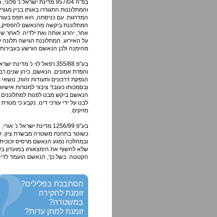
בפ"ח 957/04 מדינת ישראל 
המדרגות. עם כניסתה, הוא תפס בעורפ
המתלוננת ביקשה מהנאשם להפסיק, אך
אחר, יהרוג אותה ואת ילדיה. לאחר ש
על האירוע. המתלוננת הגישה תלונה 
מהימנה ולכן הנאשם הורשע בעבירות ש
בע"פ 355/88 רפאל לוי נ'
והפרת אמונים. הנאשם, כיהן שנים רב
הנפקת דרכונים ותעודות זהות, נושאי 
ובסמכותו כעובד ציבור למטרות אישיו
הנאשם ביקש מבנו לפנות למתלוננים 
לבנו על ידי עורכי דינו. נקבע כי מ
מזיקים.
בע"פ 1256/99 מדינת ישר
כשוטר בתחנת משטרה מבשרת ציון. ל
ובמהלכה נפגע הנאשם מרסיס זכוכית. 
שלא לחשוף את הימצאותו במועדון בעת
הקטטה. בשל כך, הנאשם הועמד לדין
הסתבכת בפלילים?
זומנת לחקירה
במשטרה?
זומנת למתן עדות?