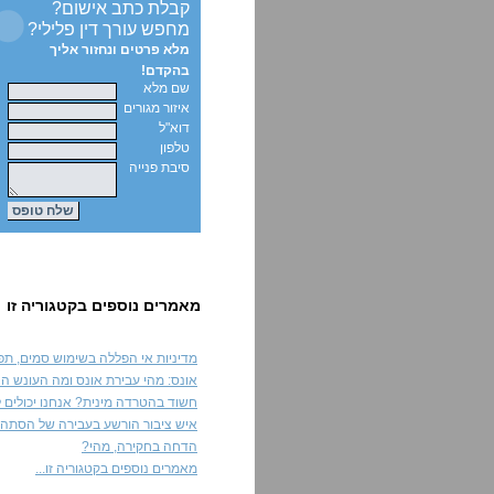
קבלת כתב אישום?
מחפש עורך דין פלילי?
מלא פרטים ונחזור אליך
בהקדם!
שם מלא
איזור מגורים
דוא"ל
טלפון
סיבת פנייה
מאמרים נוספים בקטגוריה זו
מדיניות אי הפללה בשימוש סמים, תפס
אונס: מהי עבירת אונס ומה העונש הצ
חשוד בהטרדה מינית? אנחנו יכולים לע
איש ציבור הורשע בעבירה של הסתה ל
הדחה בחקירה, מהי?
מאמרים נוספים בקטגוריה זו...