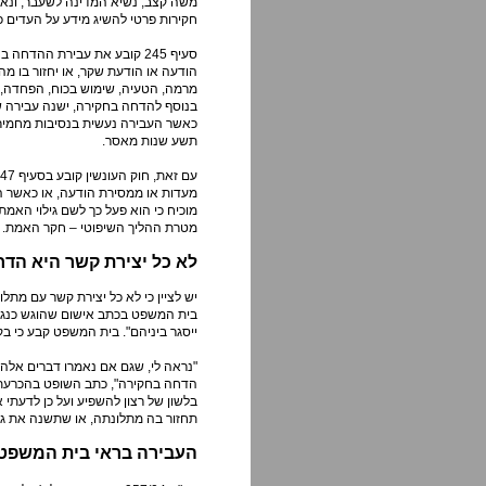
משה קצב, נשיא המדינה לשעבר, ונא
חקירות פרטי להשיג מידע על העדים כ
סעיף 245 קובע את עבירת ההד
הודעה או הודעת שקר, או יחזור בו מ
מרמה, הטעיה, שימוש בכוח, הפחדה, 
כאשר העבירה נעשית בנסיבות מחמירות
תשע שנות מאסר.
מעדות או ממסירת הודעה, או כאשר ה
מוכיח כי הוא פעל כך לשם גילוי האמ
מטרת ההליך השיפוטי – חקר האמת.
לא כל יצירת קשר היא הד
יש לציין כי לא כל יצירת קשר עם מת
בית המשפט בכתב אישום שהוגש כנגד 
ייסגר ביניהם". בית המשפט קבע כי 
"נראה לי, שגם אם נאמרו דברים אלה,
הדחה בחקירה", כתב השופט בהכרעת הד
בלשון של רצון להשפיע ועל כן לדעתי
תחזור בה מתלונתה, או שתשנה את גי
העבירה בראי בית המשפט