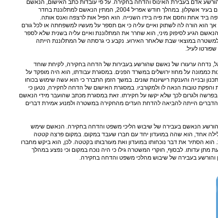
נ' פלוני, הורשע אדם בעבירת האינוס והדחה בחקירה. על פי עובדות כתב האישום, הנאשם
והמתלוננות התגוררו באותו בניין מגורים בעיר אשקלון. במהלך חודש אפריל 2004, המתין הנאשם למתלוננת בחדר
ה ביד אחת וחסם את פיה בידו השנייה. הוא הפיל אות לרצפה ואנס אותה.
 הוא הורה לה לשתוק ואיים עליה כי אם תספר על מעשיו למשפחתה או לכל גורם
הנאשם הגיע לסיפוק מיני, הוא שחרר את המתלוננת ואיים עליה בשנית שלא לספר
למשטרה במוצאי שבת שלאחר האירוע. נקבע כי גרסתה של המתלוננת הייתה
פורטו לעיל.
 מדינת ישראל, נדחה ערעורו של נאשם שהורשע בעבירות של הדחה בחקירה, לקיחת שוחד
ות כממונה על מחוז ירושלים במשרד הפנים. במסגרת עבודתו, הוא היה מופקד על
תכנון ובנייה והענקת רישיונות שונים. במשך הזמן התברר כי הוא עשה שימוש בכוחו
ת והפקת טובות הנאה לו ולמקורביו. במסגרת האישום של הדחה לחקירה, נטען כי
בפרשה ולגרום לכך שלא יקשו על חקירתו. זאת במסגרת מכתב שהועבר מידי הנאשם
טרת הדברים הייתה להביאה להדחת העדים מהחקירה במשטרה ולמנוע אמירת דברים
אל נ' אורי, הורשע הנאשם בעבירה של שיבוש הליכי משפט והדחה בחקירה. הנאשם שימש
ילה אחד, הוא שהה במועדון יחד עם חברו שעבד במקום. במקום פרצה קטטה
הוא הסתיר את דבר נוכחותו במועדון ואת מעורבותו בקטטה. לכן, הוא ביקש מחברו
 מתן עדותו. לבסוף, חוקרי המשטרה גילו כי היה נוכח במקום וכי נפצע במהלך
 והורשע בעבירה של שיבוש מהלכי משפט והדחה בחקירה.