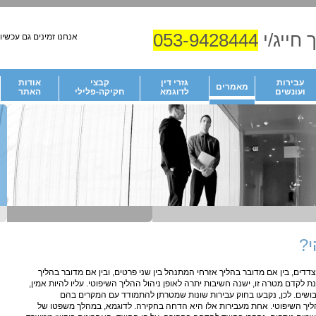
 חייג/י
053-9428444
אנחנו זמינים גם עכשיו!
עבירות
גזרי דין
קבצי
אודות
מאמרים
ועונשים
לדוגמא
חקיקה-פלילי
האתר
?
דדים, בין אם מדובר בהליך אזרחי המתנהל בין שני פרטים, ובין אם מדובר בהליך
מנת לקדם מטרה זו, ישנה חשיבות יתרה לאופן ניהול ההליך השיפוטי. עליו להיות אמין,
יבושים. לכן, נקבעו בחוק עבירות שונות שמטרתן להתמודד עם המקרים בהם
 השיפוטי. אחת מעבירות אלו היא הדחה בחקירה. לדוגמא, במהלך משפטו של