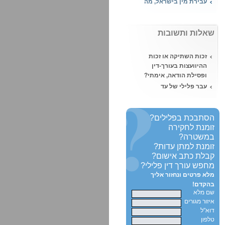
העונש במקרה של
עבירות מין?
מהי עבירת אונס ומה
שאלות ותשובות
העונש הצפוי?
מעשה סדום – מה העונש
זכות השתיקה או זכות
הצפוי על ביצוע מעשה
ההיוועצות בעורך-דין
סדום?
ופסילת הודאה, אימתי?
השעיית עורך דין
עבר פלילי של עד
מהלשכה, מאת נוגה ויזל,
במשפט - האם תפסל
עו"ד
העדות?
הטרדה מינית, איך יוצאים
תיווך בסם מסוכן מול
הסתבכת בפלילים?
מזה?
סחר בסמים - בית
זומנת לחקירה
המשפט קבע:
במשטרה?
סוכן מדיח - הדחה על ידי
זומנת למתן עדות?
סוכן משטרתי והגנה מן
קבלת כתב אישום?
הצדק
מחפש עורך דין פלילי?
האם ניתן לקחת קצינת
מלא פרטים ונחזור אליך
מבחן פרטית?
בהקדם!
שם מלא
רישום פלילי ועבודה -
איזור מגורים
היכן לא ניתן להעסיק
דוא"ל
אדם עם רישום פלילי?
טלפון