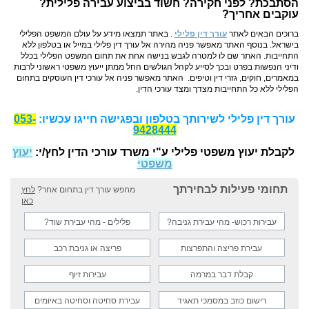
הסתבכת? לפני חקירה? חשוד בביצוע עבירה פלילית?
עוקבים אחריך?
ברוכים הבאים לאתר
עורך דין פלילי
. באתר תמצאו מידע על עולם המשפט הפלילי
בישראל. בנוסף האתר מאפשר פניה מהירה אל עורך דין פלילי במייל או בטלפון ללא
התחייבות. האתר שם לו למטרה לגבש בנישה אחת את תחום המשפט הפלילי בכלל
ודיני הנפשות בפרט ובכך לסייע לקהל הגולשים החל ממתן ייעוץ משפטי ראשוני לרבות
במאמרים, חוקים, גזרי דין וטיפים.
האתר מאפשר פניה אל עורכי דין העוסקים בתחום
הפלילי ללא כל התחייבות מצדך ומצד עורכי הדין.
עורך דין פלילי לשירותך בטלפון ובפגישה ח
ייגו עכשיו:
053-
9428444
לקבלת יעוץ משפטי פלילי ע"י משרד עורכי הדין לחץ/י:
יעוץ
משפטי
תחומי פעילות לבחירתך
מחפש עורך דין בתחום אחר?
לחץ
כאן
עבירות רכוש- מהי עבירת גניבה?
פלילים - מהי עבירת שוד?
עבירת פריצה והתפרצות
פריצה או גניבת רכב
קבלת דבר במרמה
עבירות זיוף
רישום כוזב במסמכי תאגיד
עבירת סחיטה וסחיטה באיומים