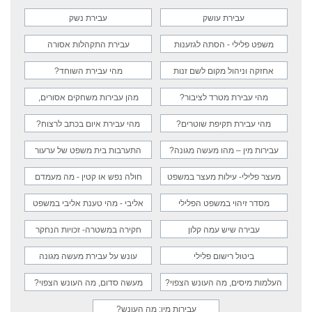
עבירת עושק
עבירת נשק
משפט פלילי - הסתה לגזענות
עבירת התקהלות אסורה
אחזקה וניהול מקום לשם זנות
מהי עבירת השוחד?
מהי עבירת מטרד לציבור?
מהן עבירות משחקים אסורים,
הגרלות והימורים?
מהי עבירת תקיפת שוטרים?
מהי עבירת איום בכתב לרצוח?
עבירות מין – מהו מעשה מגונה?
התערבות בית משפט של ערעור
מעצר פלילי- עילות מעצר במשפט
חולה נפש או קטין - מה מעמדם
הפלילי
במשפט הפלילי?
מסדר זיהוי במשפט הפלילי
אליבי - מהי טענת אליבי במשפט
הפלילי?
עבירה שיש עמה קלון
חקירה במשטרה- זכויות הנחקר
בחקירה משטרתית
ביטול רישום פלילי
עונש על עבירת מעשה מגונה
העלמות מיסים, מה העונש הצפוי?
מעשה סדום, מה העונש הצפוי?
עבירות מין: מה העונש?