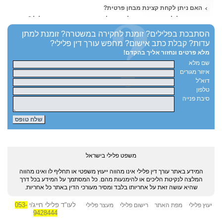
האם ניתן לקחת קצינת מבחן פרטית?
רישום פלילי ועבודה - היכן לא ניתן להעסיק אדם עם רישום פלילי?
הסתבכת בפלילים?
זומנת לחקירה במשטרה?
זומנת למתן
עדות?
קבלת כתב אישום?
מחפש עורך דין פלילי?
מלא פרטים ונחזור אליך בהקדם!
שם מלא
איזור מגורים
דוא"ל
טלפון
סיבת פנייה
משפט פלילי בישראל
המידע באתר עורך דין פלילי אינו מהווה ייעוץ משפטי או תחליף לו ואינו מהווה
המלצה לנקיטת הליכים או להימנעות מהם. כל המסתמך על המידע בכל דרך
שהיא עושה זאת על אחריותו בלבד ומסיר מעורכי הדין באתר כל אחריות.
לעו"ד פלילי חייג/י
053-
יעוץ פלילי
מפת האתר
רישום פלילי
מעצר פלילי
9428444