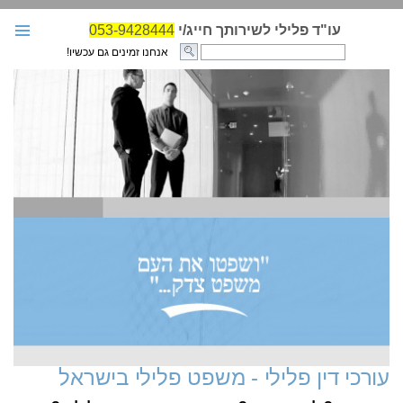
עו"ד פלילי לשירותך חייג/י
053-9428444
אנחנו זמינים גם עכשיו!
עו"ד פלילי
בחירת עו"ד פלילי
עבירות ועונשים
מאמרים
גזרי דין לדוגמא
קבצי חקיקה-פלילי
אודות האתר
הגנות במשפט הפלילי
צור קשר
עורכי דין פלילי - משפט פלילי בישראל