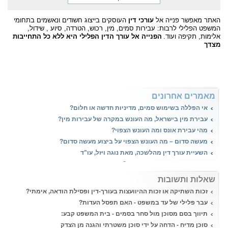
האתר מאפשר פנייה אל
עורכי דין
העוסקים בייצוג חשודים ונאשמים בתחומי
המשפט הפלילי לרבות:
עבירות סמים, מין, רכוש, הטרדה, סיוע , שידול,
אלימות, תקיפה ועוד.
הפנייה אל עורך הדין הפלילי היא ללא כל התחייבות
מצדך
מאמרים אחרונים
אי הפללה בשימוש סמים, מדיניות חדשה או חלום?
עבירת מין בישראל, מה העונש במקרה של עבירות מין?
מהי עבירת אונס ומה העונש הצפוי?
מעשה סדום – מה העונש הצפוי על ביצוע מעשה סדום?
השעיית עורך דין מהלשכה, מאת נוגה ויזל, עו"ד
הטרדה מינית, איך יוצאים מזה?
שאלות ותשובות
זכות השתיקה או זכות ההיוועצות בעורך-דין ופסילת הודאה, אימתי?
עבר פלילי של עד במשפט - האם תפסל העדות?
תיווך בסם מסוכן מול סחר בסמים - בית המשפט קבע:
סוכן מדיח - הדחה על ידי סוכן משטרתי והגנה מן הצדק