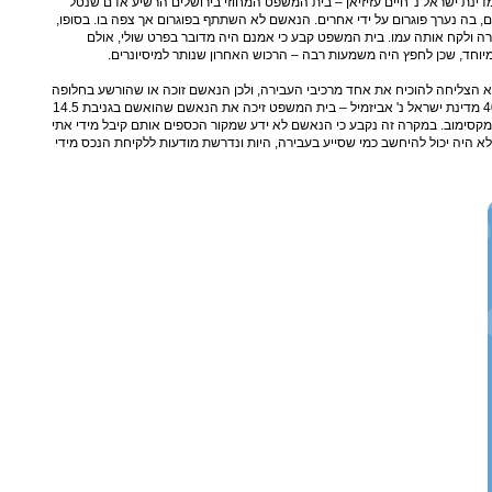
סיבותיו הוא. לדוגמא, ע"פ 807/99 מדינת ישראל נ' חיים עזיזיאן – בית המשפט המחוזי בירושלים הרשיע אדם שנטל
ם, בה נערך פוגרום על ידי אחרים. הנאשם לא השתתף בפוגרום אך צפה בו. בסופו,
ה ולקח אותה עמו. בית המשפט קבע כי אמנם היה מדובר בפרט שולי, אולם
מיוחד, שכן לחפץ היה משמעות רבה – הרכוש האחרון שנותר למיסיונרים.
הצליחה להוכיח את אחד מרכיבי העבירה, ולכן הנאשם זוכה או שהורשע בחלופה
קלה יותר. למשל, ת"פ (ת"א) 40193/02 מדינת ישראל נ' אביזמיל – בית המשפט זיכה את הנאשם שהואשם בגניבת 14.5
ר מקסימוב. במקרה זה נקבע כי הנאשם לא ידע שמקור הכספים אותם קיבל מידי אתי
א לא היה יכול להיחשב כמי שסייע בעבירה, היות ונדרשת מודעות ללקיחת הנכס מידי