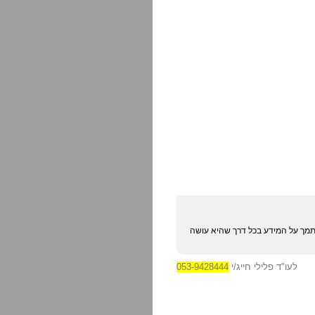
מסתמך על המידע בכל דרך שהיא עושה
לעו"ד פלילי חייג/י
053-9428444