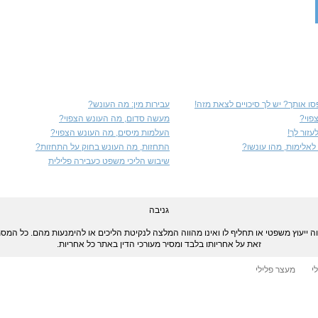
ו אותך? יש לך סיכויים לצאת מזה!
עבירות מין: מה העונש?
פוי?
מעשה סדום, מה העונש הצפוי?
זור לך!
העלמות מיסים, מה העונש הצפוי?
אלימות, מהו עונשו?
התחזות, מה העונש בחוק על התחזות?
שיבוש הליכי משפט כעבירה פלילית
גניבה
ווה ייעוץ משפטי או תחליף לו ואינו מהווה המלצה לנקיטת הליכים או להימנעות מהם. כל ה
זאת על אחריותו בלבד ומסיר מעורכי הדין באתר כל אחריות.
י
מעצר פלילי