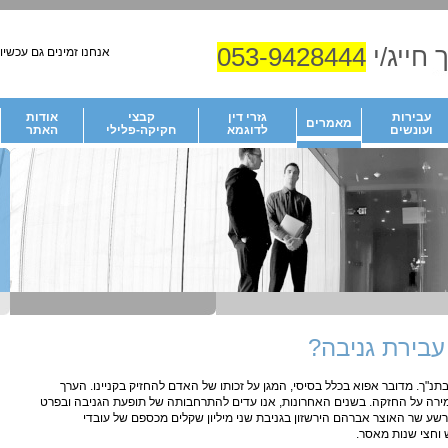
 חייג/י
053-9428444
אנחנו זמינים גם עכשיו!
עבירות
גזרי דין
קבצי
אודות
מאמרים
ועונשים
לדוגמא
חקיקה-פלילי
האתר
עבירת גניבה?
תנ"ך. מדובר אפוא בכלל בסיסי, המגן על זכותו של האדם להחזיק בקניינו. הערך
מירה על החזקה. בשנים האחרונות, אנו עדים להתרחבותה של תופעת הגניבה ובפרט
הורשע שר האוצר אברהם הירשזון בגניבת שני מיליון שקלים מכספם של עובדי
 וחצי שנות מאסר.