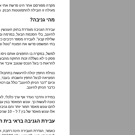
מעילה זו הובילה להתמוטטות הבנק. הנאשמת עצמ
מהי גניבה?
להיגנב, בלי הסכמת הבעל, במרמה וב
שלילת קבע". לעבירה מספר רכיבים כ
בתי המשפט פרשו את המונח "נוטל ונ
למשל, במקרה בו החפצים אותם ניסו 
פסק כי לא נשללה זכות החזקה מהבעלים
להראות כי בעל הנכס שנגנב איבד את 
נטילת החפץ יכולה להיעשות בתחבולה,
המציאה לבעל החפץ והשבתו. בעבר, החו
וכיום "דבר הניתן להיגנב" כולל גם ר
כדבר הניתן להיגנב.
במידה והדבר נעדר אף ערך כלכלי, לא 
להם עונש מאסר חמור יותר והם גניבה ע
אלו עונש מאסר של בין 7 ל – 10 שנים.
עבירת הגניבה בראי בית 
כאמור, הגדרת העבירה הינה רחבה, ול