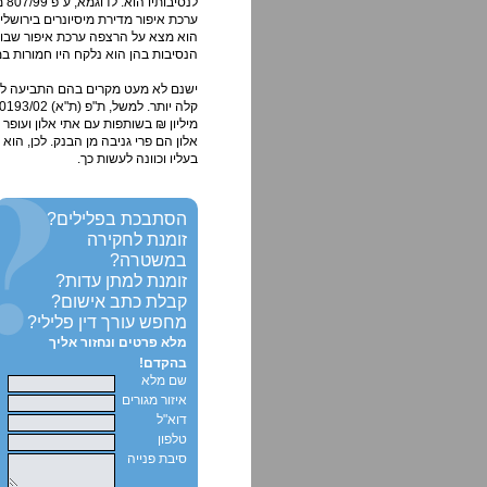
לנ
ערכת איפור מדירת מיסיונרים בירושלי
הוא מצא על הרצפה ערכת איפור שבור
הנסיבות בהן הוא נלקח היו חמורות ב
ישנם לא מעט מקרים בהם התביעה לא 
מיליון ₪ בשותפות עם אתי אלון ועופ
אלון הם פרי גניבה מן הבנק. לכן, הו
בעליו וכוונה לעשות כך.
הסתבכת בפלילים?
זומנת לחקירה
במשטרה?
זומנת למתן עדות?
קבלת כתב אישום?
מחפש עורך דין פלילי?
מלא פרטים ונחזור אליך
בהקדם!
שם מלא
איזור מגורים
דוא"ל
טלפון
סיבת פנייה