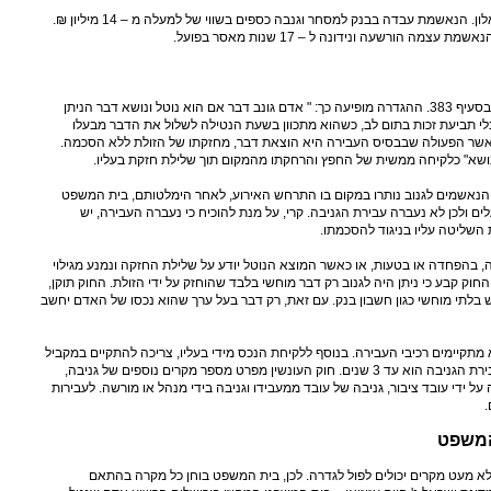
מקרה מפורסם אחר הינו פרשת אתי אלון. הנאשמת עבדה בבנק למסחר וגנבה כספים בשווי של למעלה מ – 14 מיליון ₪.
ה הורשעה ונידונה ל – 17 שנות מאסר בפועל.
עבירת הגניבה מוגדרת בחוק העונשין בסעיף 383. ההגדרה מופיעה כך: " אדם גונב דבר אם הוא נוטל ונושא דבר הניתן
לי תביעת זכות בתום לב, כשהוא מתכוון בשעת הנטילה לשלול את הדבר מבעלו
אשר הפעולה שבבסיס העבירה היא הוצאת דבר, מחזקתו של הזולת ללא הסכמה.
ושא" כלקיחה ממשית של החפץ והרחקתו מהמקום תוך שלילת חזקת בעליו.
הנאשמים לגנוב נותרו במקום בו התרחש האירוע, לאחר הימלטותם, בית המשפט
 ולכן לא נעברה עבירת הגניבה. קרי, על מנת להוכיח כי נעברה העבירה, יש
השליטה עליו בניגוד להסכמתו.
 בהפחדה או בטעות, או כאשר המוצא הנוטל יודע על שלילת החזקה ונמנע מגילוי
ק קבע כי ניתן היה לגנוב רק דבר מוחשי בלבד שהוחזק על ידי הזולת. החוק תוקן,
כוש בלתי מוחשי כגון חשבון בנק. עם זאת, רק דבר בעל ערך שהוא נכסו של האדם יחשב
מתקיימים רכיבי העבירה. בנוסף ללקיחת הנכס מידי בעליו, צריכה להתקיים במקביל
כוונה לעשות כך. עונש המאסר בגין עבירת הגניבה הוא עד 3 שנים. חוק העונשין מפרט מספר מקרים נוספים של גניבה,
ל ידי עובד ציבור, גניבה של עובד ממעבידו וגניבה בידי מנהל או מורשה. לעבירות
המשפט
א מעט מקרים יכולים לפול לגדרה. לכן, בית המשפט בוחן כל מקרה בהתאם