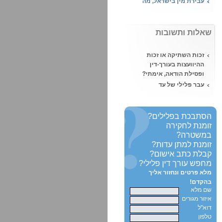
העונש במקרה של
עבירות מין?
מהי עבירת אונס ומה
שאלות ותשובות
העונש הצפוי?
מעשה סדום – מה העונש
זכות השתיקה או זכות
הצפוי על ביצוע מעשה
ההיוועצות בעורך-דין
סדום?
ופסילת הודאה, אימתי?
השעיית עורך דין
עבר פלילי של עד
מהלשכה, מאת נוגה ויזל,
במשפט - האם תפסל
עו"ד
העדות?
הטרדה מינית, איך יוצאים
תיווך בסם מסוכן מול
הסתבכת בפלילים?
מזה?
סחר בסמים - בית
זומנת לחקירה
המשפט קבע:
במשטרה?
סוכן מדיח - הדחה על ידי
זומנת למתן עדות?
סוכן משטרתי והגנה מן
קבלת כתב אישום?
הצדק
מחפש עורך דין פלילי?
האם ניתן לקחת קצינת
מלא פרטים ונחזור אליך
מבחן פרטית?
בהקדם!
שם מלא
רישום פלילי ועבודה -
איזור מגורים
היכן לא ניתן להעסיק
דוא"ל
אדם עם רישום פלילי?
טלפון