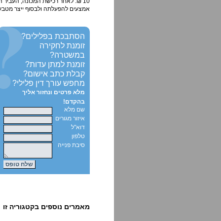
10 ₪. לאחר רכישת המכונה, העביר
אמצעים להפעלתה ולבסוף ייצר מטבעו
הסתבכת בפלילים?
זומנת לחקירה
במשטרה?
זומנת למתן עדות?
קבלת כתב אישום?
מחפש עורך דין פלילי?
מלא פרטים ונחזור אליך
בהקדם!
שם מלא
איזור מגורים
דוא"ל
טלפון
סיבת פנייה
מאמרים נוספים בקטגוריה זו