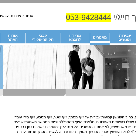
 חייג/י
053-9428444
אנחנו זמינים גם עכשיו!
עבירות
גזרי דין
קבצי
אודות
מאמרים
ועונשים
לדוגמא
חקיקה-פלילי
האתר
בחוק העונשין קבועות עבירות של זיוף מסמך, זיוף שטר, זיוף מטבע, זיוף בידי עובד
יות שחלו בעשורים האחרונים, מלאכת הזיוף השתכללה וכיום המחשב משמש לא פעם
הזייפנים משתמשים, לא אחת, במחשבים, על מנת לזייף מסמכים רשמיים כגון דרכונים,
צוואות ואף החלטות שיפוטיות. סעיף 414 לחוק העונשין מגדיר מהו זיוף מסמך. הכוונה היא לעשיית מסמך הנחזה להיות