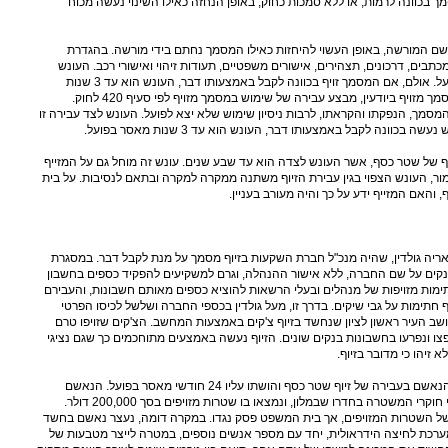
מך בכוונה לרמות, או ללא סמכות כחוק, באופן הנחזה כאילו השינוי נעשה מכוח
שם המורשה, באופן העשוי להיחזות כאילו המסמך נחתם בידי מורשה. בהגדרת
תבים, דרכונים, תצהירים, אישורים משפטיים, תעודות זיהוי ואישורי רכב. העונש
לצד עבירה זו הוא עד שנת מאסר בפועל. אולם, אם המסמך זויף בכוונה לקבל באמצעותו דבר, העונש הוא עד 3 שנות
מאסר בפועל. אדם אשר משתמש במסמך מזויף ביודעין, מבצע עבירה של שימוש במסמך מזויף לפי סעיף 420 לחוק.
המסמך, הנפקתו והקראתו, לרבות ניסיון שימוש שלא יצא לפועל. העונש לצד עבירה זו
וונה לקבל באמצעותו דבר, העונש הוא עד 3 שנות מאסר בפועל.
רת הזיוף של שטר כסף, אשר העונש לצדה הוא עד שבע שנים. עונש זה מוחל גם על המזייף
, כפי שנקבע בסעיף 471. כאמור, העונש הצפוי בגין עבירת הזיוף משתנה ממקרה למקרה ובתאם לנסיבות. על בית
והאם המזייף ידע על כך והיה מעורב בעניין.
6391/ הורשע אריה גולדין, שהיה מנכ"ל חברת השקעות בזיוף מסמך על מנת לקבל דבר. במסגרת
בנקים על שם החברה, ללא אישור ההנהלה, וגרם למשקיעים להפקיד כספים בחשבון
ות מזויפות של מנהלים ובעלי הרשאות להוציא כספים מאותם חשבונות, והעבירם
ף חתימות על גבי שיקים. בדרך זו, מעל גולדין בכספי החברה ושלשל לכיסו הפרטי
שב העיר ראשון לציון שנחשד בזיוף צ'קים באמצעות המחשב. הצ'קים שזויפו טרם
צו ונפרעו בחשבונות בנקים שונים. הזיוף נעשה באמצעים מתוחכמים כך שגם נציגי
זיהו כי מדובר בזיוף.
– ברע"פ 3908/07 הורשע הנאשם בעבירה של זיוף שטר כסף והושתו עליו 24 חודשי מאסר בפועל. הנאשם
נתפס לאחר מעקב סמוי שנערך על ידי חוקרי המשטרה בחדרו שבמלון, ונמצאו בו שטרות מזויפים בסך 200,000 דולר.
של השטרות המזויפים, אך בית המשפט פסק נגדו. במקרה דומה, נעצר נאשם בחשד
ערכת לחיצה הידראולית, יחד עם מספר אנשים נוספים, במטרה לייצר מטבעות של