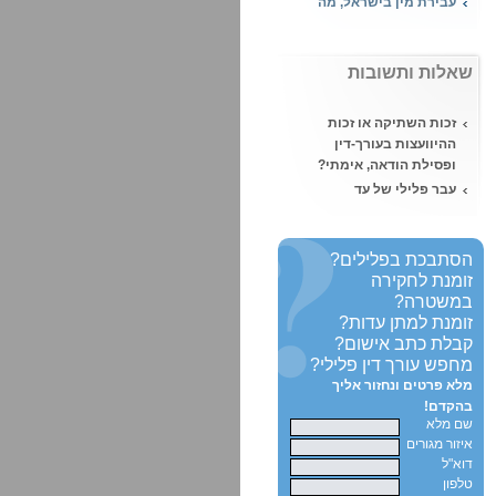
העונש במקרה של
עבירות מין?
מהי עבירת אונס ומה
שאלות ותשובות
העונש הצפוי?
מעשה סדום – מה העונש
זכות השתיקה או זכות
הצפוי על ביצוע מעשה
ההיוועצות בעורך-דין
סדום?
ופסילת הודאה, אימתי?
השעיית עורך דין
עבר פלילי של עד
מהלשכה, מאת נוגה ויזל,
במשפט - האם תפסל
עו"ד
העדות?
הטרדה מינית, איך יוצאים
תיווך בסם מסוכן מול
הסתבכת בפלילים?
מזה?
סחר בסמים - בית
זומנת לחקירה
המשפט קבע:
במשטרה?
סוכן מדיח - הדחה על ידי
זומנת למתן עדות?
סוכן משטרתי והגנה מן
קבלת כתב אישום?
הצדק
מחפש עורך דין פלילי?
האם ניתן לקחת קצינת
מלא פרטים ונחזור אליך
מבחן פרטית?
בהקדם!
שם מלא
רישום פלילי ועבודה -
איזור מגורים
היכן לא ניתן להעסיק
דוא"ל
אדם עם רישום פלילי?
טלפון