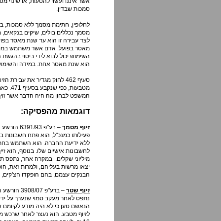
אשר איננו ועשוי להטעות, או שינוי מס
סמכות שבדין.
לחלופין, חתימת מסמך ללא סמכות, ב
מסמך נכללים בולים, שיקים בנקאים, מכ
השימוש יכול לבוא לידי ביטוי בהגשת 
הוא שנת מאסר אחת. במידה והשימוש נעשה בכ
סעיף 462 לחוק מגדיר את עבי
מטבעות
המשפט לבחון מה היה הדבר אשר זויף, 
דוגמאות מהפסיקה:
זיוף מסמך
– בע"פ 93
פעילותו כמנכ"ל, הוא פתח חשבונות 
ללא ידיעת החברה. הוא השתמש בחתימ
לחשבונות אישיים שלו. בנוסף, הוא זיי
מיליוני שקלים. במקרה אחר, נתפס תו
יצאו מרשות בעליהם, ולמרות זאת, הופ
הבנקים עצמם, בהם הופקדו הצ'קים, לא 
זיוף שטר
הנאשם טען כי לא היה מודע לקיומם 
לזיוף מטבע. הוא נעצר לאחר שרכש מ