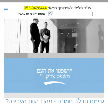
עו"ד פלילי לשירותך חייג/י
053-9428444
אנחנו זמינים גם עכשיו!
עו"ד פלילי
בחירת עו"ד פלילי
עבירות ועונשים
מאמרים
גזרי דין לדוגמא
קבצי חקיקה-פלילי
אודות האתר
הגנות במשפט הפלילי
צור קשר
גרימת חבלה חמורה - מהן דרגות העבירה?