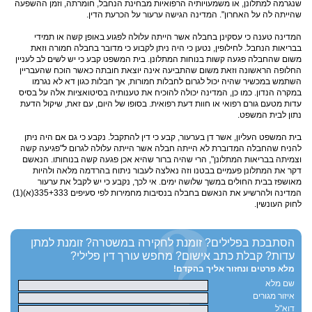
שנגרמה למתלונן, או משמעויותיה הרפואיות מבחינת הנחבל, חומרתה, וזמן ההשפעה
שהייתה לה על האחרון". המדינה הגישה ערעור על הכרעת הדין.
המדינה טענה כי עסקינן בחבלה אשר הייתה עלולה לפגוע באופן קשה או תמידי
בבריאות הנחבל. לחילופין, נטען כי היה ניתן לקבוע כי מדובר בחבלה חמורה וזאת
משום שהחבלה פגעה קשות בנוחות המתלונן. בית המשפט קבע כי יש לשים לב לעניין
החלופה הראשונה וזאת משום שהתביעה אינה יוצאת חובתה כאשר הוכח שהעבריין
השתמש במכשיר שהיה יכול לגרום לחבלות חמורות, אך חבלות כגון דא לא נגרמו
במקרה הנדון. כמו כן, המדינה יכולה להוכיח את טענותיה בסיטואציות אלה על בסיס
עדות מטעם גורם רפואי או חוות דעת רפואית. בסופו של היום, עם זאת, שיקול הדעת
נתון לבית המשפט.
בית המשפט העליון, אשר דן בערעור, קבע כי דין להתקבל. נקבע כי גם אם היה ניתן
להניח שהחבלה המדוברת לא הייתה חבלה אשר הייתה עלולה לגרום ל"פגיעה קשה
וצמיתה בבריאות המתלונן", הרי שהיה ברור שהיא אכן פגעה קשה בנוחותו. הנאשם
דקר את המתלונן פעמיים בבטנו וזה נאלצה לעבור ניתוח בהרדמה מלאה ולהיות
מאושפז בבית החולים במשך שלושה ימים. אי לכך, נקבע כי יש לקבל את ערעור
המדינה ולהרשיע את הנאשם בחבלה בנסיבות מחמירות לפי סעיפים 335+333(א)(1)
לחוק העונשין.
הסתבכת בפלילים?
זומנת לחקירה במשטרה?
זומנת למתן
עדות?
קבלת כתב אישום?
מחפש עורך דין פלילי?
מלא פרטים ונחזור אליך בהקדם!
שם מלא
איזור מגורים
דוא"ל