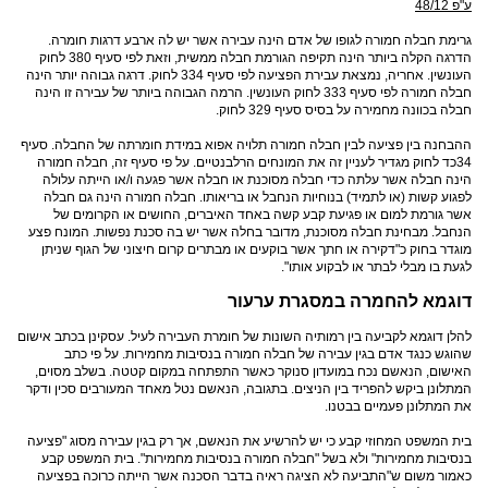
ע"פ 48/12
גרימת חבלה חמורה לגופו של אדם הינה עבירה אשר יש לה ארבע דרגות חומרה.
הדרגה הקלה ביותר הינה תקיפה הגורמת חבלה ממשית, וזאת לפי סעיף 380 לחוק
העונשין. אחריה, נמצאת עבירת הפציעה לפי סעיף 334 לחוק. דרגה גבוהה יותר הינה
חבלה חמורה לפי סעיף 333 לחוק העונשין. הרמה הגבוהה ביותר של עבירה זו הינה
חבלה בכוונה מחמירה על בסיס סעיף 329 לחוק.
ההבחנה בין פציעה לבין חבלה חמורה תלויה אפוא במידת חומרתה של החבלה. סעיף
34כד לחוק מגדיר לעניין זה את המונחים הרלבנטיים. על פי סעיף זה, חבלה חמורה
הינה חבלה אשר עלתה כדי חבלה מסוכנת או חבלה אשר פגעה ו/או הייתה עלולה
לפגוע קשות (או לתמיד) בנוחיות הנחבל או בריאותו. חבלה חמורה הינה גם חבלה
אשר גורמת למום או פגיעת קבע קשה באחד האיברים, החושים או הקרומים של
הנחבל. מבחינת חבלה מסוכנת, מדובר בחלה אשר יש בה סכנת נפשות. המונח פצע
מוגדר בחוק כ"דקירה או חתך אשר בוקעים או מבתרים קרום חיצוני של הגוף שניתן
לגעת בו מבלי לבתר או לבקוע אותו".
דוגמא להחמרה במסגרת ערעור
להלן דוגמא לקביעה בין רמותיה השונות של חומרת העבירה לעיל. עסקינן בכתב אישום
שהוגש כנגד אדם בגין עבירה של חבלה חמורה בנסיבות מחמירות. על פי כתב
האישום, הנאשם נכח במועדון סנוקר כאשר התפתחה במקום קטטה. בשלב מסוים,
המתלונן ביקש להפריד בין הניצים. בתגובה, הנאשם נטל מאחד המעורבים סכין ודקר
את המתלונן פעמיים בבטנו.
בית המשפט המחוזי קבע כי יש להרשיע את הנאשם, אך רק בגין עבירה מסוג "פציעה
בנסיבות מחמירות" ולא בשל "חבלה חמורה בנסיבות מחמירות". בית המשפט קבע
כאמור משום ש"התביעה לא הציגה ראיה בדבר הסכנה אשר הייתה כרוכה בפציעה