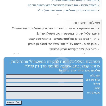
מעשה סדום – מה העונש הצפוי על ביצוע מעשה סדום?
השעיית עורך דין מהלשכה, מאת נוגה ויזל, עו"ד
הטרדה מינית, איך יוצאים מזה?
שאלות ותשובות
זכות השתיקה או זכות ההיוועצות בעורך-דין ופסילת הודאה, אימתי?
עבר פלילי של עד במשפט - האם תפסל העדות?
תיווך בסם מסוכן מול סחר בסמים - בית המשפט קבע:
סוכן מדיח - הדחה על ידי סוכן משטרתי והגנה מן הצדק
האם ניתן לקחת קצינת מבחן פרטית?
רישום פלילי ועבודה - היכן לא ניתן להעסיק אדם עם רישום פלילי?
הסתבכת בפלילים?
זומנת לחקירה במשטרה?
זומנת למתן
עדות?
קבלת כתב אישום?
מחפש עורך דין פלילי?
מלא פרטים ונחזור אליך בהקדם!
שם מלא
איזור מגורים
דוא"ל
טלפון
סיבת פנייה