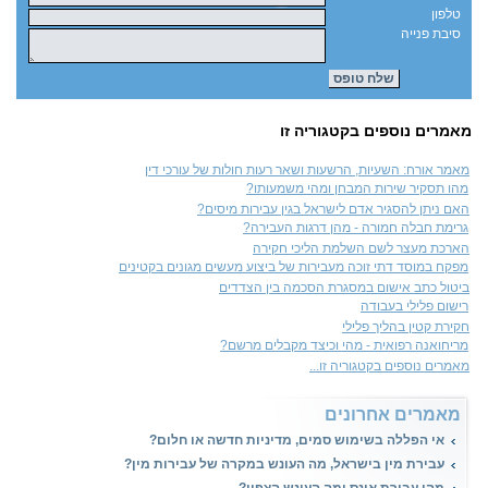
טלפון
סיבת פנייה
מאמרים נוספים בקטגוריה זו
מאמר אורח: השעיות, הרשעות ושאר רעות חולות של עורכי דין
מהו תסקיר שירות המבחן ומהי משמעותו?
האם ניתן להסגיר אדם לישראל בגין עבירות מיסים?
גרימת חבלה חמורה - מהן דרגות העבירה?
הארכת מעצר לשם השלמת הליכי חקירה
מפקח במוסד דתי זוכה מעבירות של ביצוע מעשים מגונים בקטינים
ביטול כתב אישום במסגרת הסכמה בין הצדדים
רישום פלילי בעבודה
חקירת קטין בהליך פלילי
מריחואנה רפואית - מהי וכיצד מקבלים מרשם?
מאמרים נוספים בקטגוריה זו...
מאמרים אחרונים
אי הפללה בשימוש סמים, מדיניות חדשה או חלום?
עבירת מין בישראל, מה העונש במקרה של עבירות מין?
מהי עבירת אונס ומה העונש הצפוי?